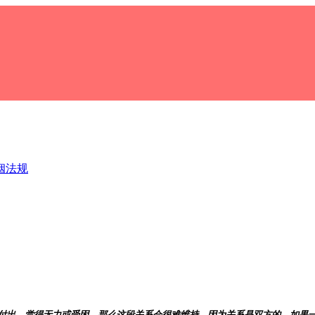
姻法规
出，觉得无力或受困，那么这段关系会很难维持。因为关系是双方的。如果一段