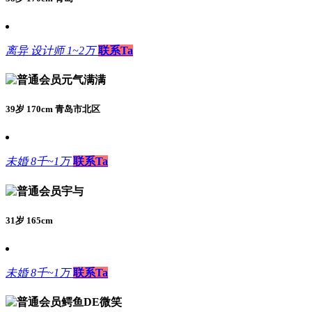
离异
设计师
1~2万
联系Ta
元气满满
39岁 170cm 青岛市北区
未婚
8千~1万
联系Ta
宇与
31岁 165cm
未婚
8千~1万
联系Ta
鳄鱼DE微笑