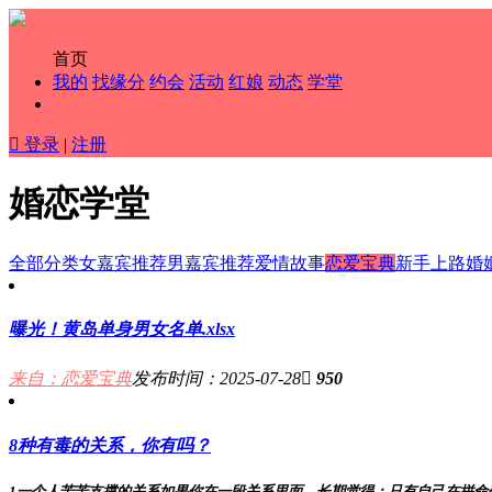
首页
我的
找缘分
约会
活动
红娘
动态
学堂

登录
|
注册
婚恋学堂
全部分类
女嘉宾推荐
男嘉宾推荐
爱情故事
恋爱宝典
新手上路
婚
曝光！黄岛单身男女名单.xlsx
来自：
恋爱宝典
发布时间：2025-07-28

950
8种有毒的关系，你有吗？
1一个人苦苦支撑的关系如果你在一段关系里面，长期觉得：只有自己在拼命付