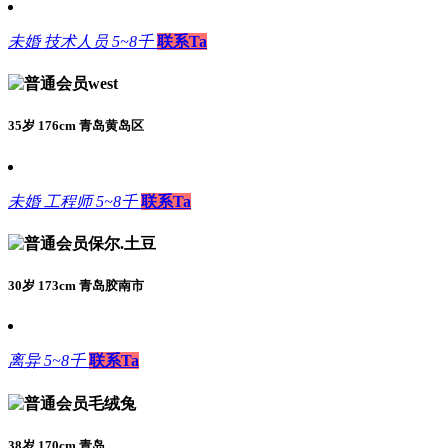
未婚
技术人员
5~8千
联系Ta
west
35岁 176cm 青岛黄岛区
未婚
工程师
5~8千
联系Ta
保尔.土豆
30岁 173cm 青岛胶南市
离异
5~8千
联系Ta
毛绒兔
38岁 170cm 青岛