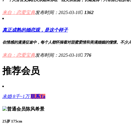
来自：
恋爱宝典
发布时间：2025-03-10

1362
真正成熟的婚恋观，是这个样子
在情感的漫漫征途中，每个人都怀揣着对甜蜜爱情和美满婚姻的憧憬。不少人满
来自：
恋爱宝典
发布时间：2025-03-10

776
推荐会员
未婚
8千~1万
联系Ta
陈风希景
25岁 175cm