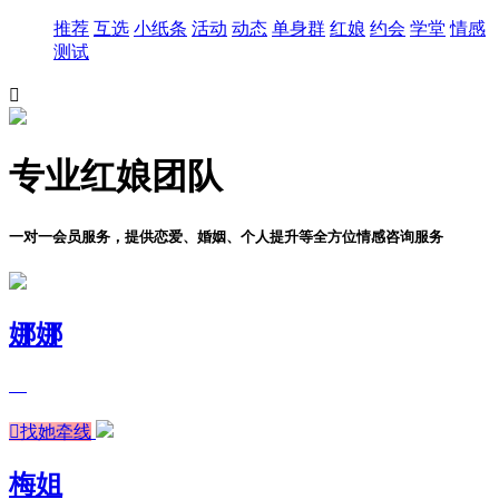
推荐
互选
小纸条
活动
动态
单身群
红娘
约会
学堂
情感
测试

专业红娘团队
一对一会员服务，提供恋爱、婚姻、个人提升等全方位情感咨询服务
娜娜

找她牵线
梅姐