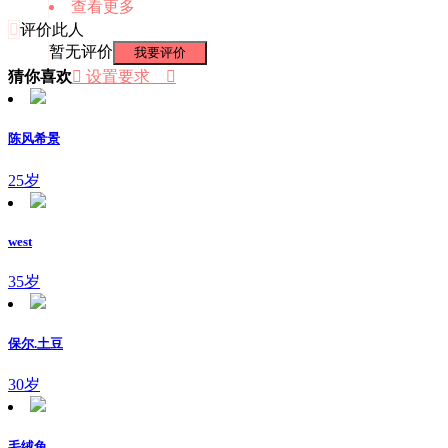
查看更多

评价此人
暂无评价
我要评价
猜你喜欢
 设置要求

陈风希景
25岁
west
35岁
保尔.土豆
30岁
毛绒兔