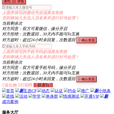
委托【】牵线

上面所填写的微信号必须真实有效
否则将纳入失信人员名单并进行封号处理！
当前剩余
次
对方同意：双方可看微信，缘分开启
对方拒绝：次数退回，30天内不能与Ta互换
对方超时：超过24小时未回复，次数退回

确认发送

上面所填写的手机号码必须真实有效
否则将纳入失信人员名单并进行封号处理！
当前剩余
次
对方同意：双方可看手机号码，缘分开启
对方拒绝：次数退回，30天内不能与Ta互换
对方超时：超过24小时未回复，次数退回

确认发送

送礼物

打招呼

联系Ta

首页
新
互选CP
动态
认证
约会
推广
新
小纸条
牵线
活动
学堂
单身群
情感测试
开通VIP
新
成功案例
服务大厅