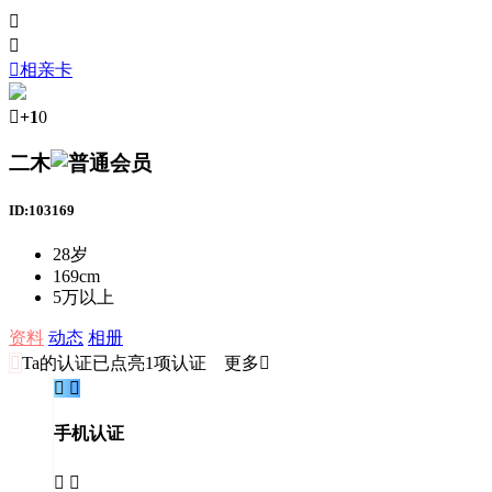



相亲卡

+1
0
二木
ID:103169
28岁
169cm
5万以上
资料
动态
相册

Ta的认证
已点亮1项认证 更多


手机认证

