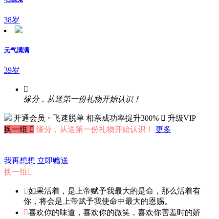
38岁
元气满满
39岁

缘分，从送第一份礼物开始认识！
开通会员・飞速脱单
相亲成功率提升300%
 升级VIP
换一组

缘分，从送第一份礼物开始认识！
更多
我再想想
立即赠送
换一组


如果活着，是上帝赋予我最大的是命，那么活着有
你，将会是上帝赋予我使命中最大的恩赐。

喜欢你的味道，喜欢你的微笑，喜欢你害羞时的娇