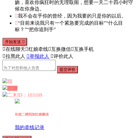
娆，喜欢你疯狂时的无理取闹，想要一天二十四小时守
候在你身边。

我不会在乎你的曾经，因为我要的只是你的以后。

“目前来说我只有一个紧急要完成的目标”“什么目
标？”“把你追到手”
开始发送


在线聊天

红娘牵线

互换微信

互换手机

拉黑此人

举报此人

评价此人
提交评价
我
红娘
二木
ID：103169
长按二维码加红娘微信
我的牵线记录