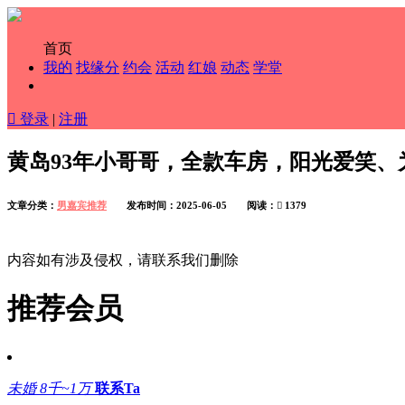
首页
我的
找缘分
约会
活动
红娘
动态
学堂

登录
|
注册
黄岛93年小哥哥，全款车房，阳光爱笑、
文章分类：
男嘉宾推荐
发布时间：2025-06-05 阅读：

1379
内容如有涉及侵权，请联系我们删除
推荐会员
未婚
8千~1万
联系Ta