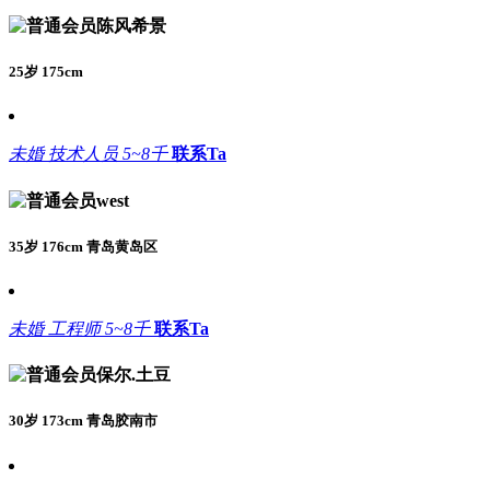
陈风希景
25岁 175cm
未婚
技术人员
5~8千
联系Ta
west
35岁 176cm 青岛黄岛区
未婚
工程师
5~8千
联系Ta
保尔.土豆
30岁 173cm 青岛胶南市