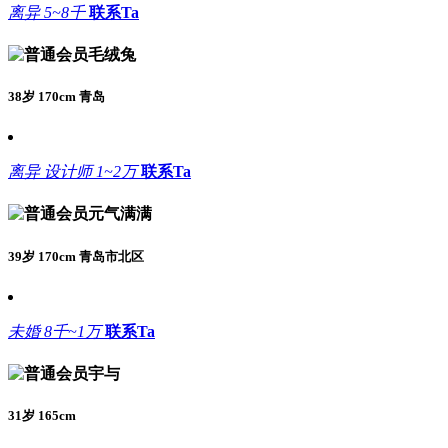
离异
5~8千
联系Ta
毛绒兔
38岁 170cm 青岛
离异
设计师
1~2万
联系Ta
元气满满
39岁 170cm 青岛市北区
未婚
8千~1万
联系Ta
宇与
31岁 165cm