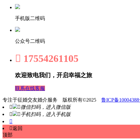
手机版二维码
公众号二维码

17554261105
欢迎致电我们，开启幸福之旅
联系在线客服
专注于征婚交友婚介服务 版权所有©2025
鲁ICP备10004388


微信扫码，进入微信版


手机扫码，进入手机版


返回
顶部