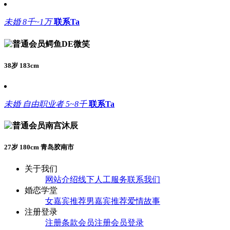
未婚
8千~1万
联系Ta
鳄鱼DE微笑
38岁 183cm
未婚
自由职业者
5~8千
联系Ta
南宫沐辰
27岁 180cm 青岛胶南市
关于我们
网站介绍
线下人工服务
联系我们
婚恋学堂
女嘉宾推荐
男嘉宾推荐
爱情故事
注册登录
注册条款
会员注册
会员登录