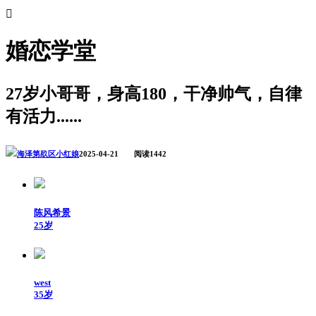

婚恋学堂
27岁小哥哥，身高180，干净帅气，自律
有活力......
海泽第镹区小红娘
2025-04-21 阅读1442
陈风希景
25岁
west
35岁