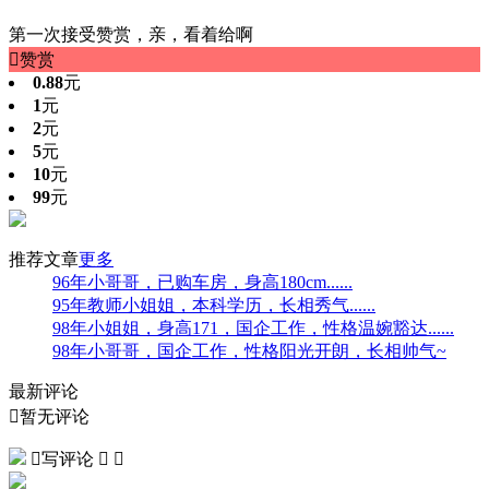
第一次接受赞赏，亲，看着给啊

赞赏
0.88
元
1
元
2
元
5
元
10
元
99
元
推荐文章
更多
96年小哥哥，已购车房，身高180cm......
95年教师小姐姐，本科学历，长相秀气......
98年小姐姐，身高171，国企工作，性格温婉豁达......
98年小哥哥，国企工作，性格阳光开朗，长相帅气~
最新评论

暂无评论

写评论

