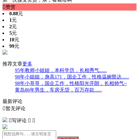

赞赏
0.88
元
1
元
2
元
5
元
10
元
99
元
推荐文章
更多
95年教师小姐姐，本科学历，长相秀气......
98年小姐姐，身高171，国企工作，性格温婉豁达......
98年小哥哥，国企工作，性格阳光开朗，长相帅气~
黄岛86年男生，车房无贷，百万存款......
最新评论

暂无评论

写评论

